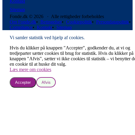
Kontakt
Sitemap
Fonde.dk © 2026 · Alle rettigheder forbeholdes
Om Fonde.dk
•
Betingelser
•
Cookiepolitik
•
Persondatapolitik
•
Compliance
•
Kontakt
•
Sitemap
Vi samler statistik ved hjælp af cookies.
Hvis du klikker på knappen "Accepter", godkender du, at vi og
tredjeparter sætter cookies til brug for statistik. Hvis du klikker på
knappen "Afvis", sætter vi ikke cookies til statistik – vi benytter 
en cookie til at huske dit valg.
Læs mere om cookies
Accepter
Afvis