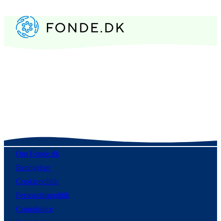
Om Fonde.dk
Betingelser
Cookiepolitik
Persondatapolitik
Compliance