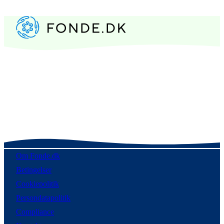
Om Fonde.dk
Betingelser
Cookiepolitik
Persondatapolitik
Compliance