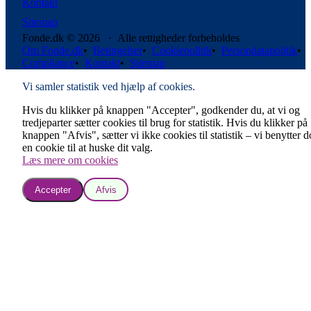
Kontakt
Sitemap
Fonde.dk © 2026 · Alle rettigheder forbeholdes
Om Fonde.dk
•
Betingelser
•
Cookiepolitik
•
Persondatapolitik
•
Compliance
•
Kontakt
•
Sitemap
Vi samler statistik ved hjælp af cookies.
Hvis du klikker på knappen "Accepter", godkender du, at vi og
tredjeparter sætter cookies til brug for statistik. Hvis du klikker på
knappen "Afvis", sætter vi ikke cookies til statistik – vi benytter 
en cookie til at huske dit valg.
Læs mere om cookies
Accepter
Afvis