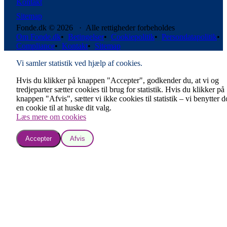
Kontakt
Sitemap
Fonde.dk © 2026 · Alle rettigheder forbeholdes
Om Fonde.dk
•
Betingelser
•
Cookiepolitik
•
Persondatapolitik
•
Compliance
•
Kontakt
•
Sitemap
Vi samler statistik ved hjælp af cookies.
Hvis du klikker på knappen "Accepter", godkender du, at vi og
tredjeparter sætter cookies til brug for statistik. Hvis du klikker på
knappen "Afvis", sætter vi ikke cookies til statistik – vi benytter 
en cookie til at huske dit valg.
Læs mere om cookies
Accepter
Afvis