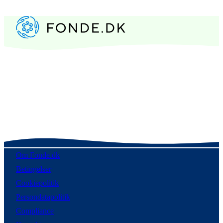
Om Fonde.dk
Betingelser
Cookiepolitik
Persondatapolitik
Compliance