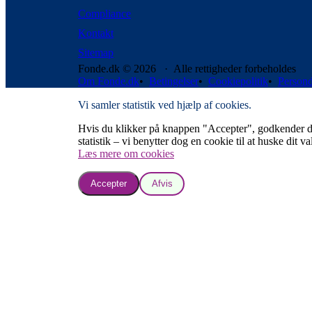
Compliance
Kontakt
Sitemap
Fonde.dk © 2026 · Alle rettigheder forbeholdes
Om Fonde.dk
•
Betingelser
•
Cookiepolitik
•
Persond
Vi samler statistik ved hjælp af cookies.
Hvis du klikker på knappen "Accepter", godkender du, a
statistik – vi benytter dog en cookie til at huske dit va
Læs mere om cookies
Accepter
Afvis