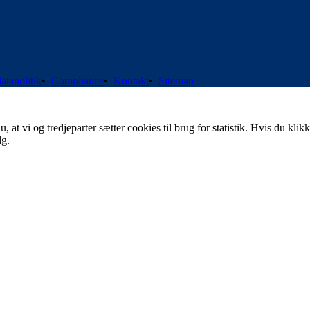
atapolitik
•
Compliance
•
Kontakt
•
Sitemap
t vi og tredjeparter sætter cookies til brug for statistik. Hvis du klikk
lg.