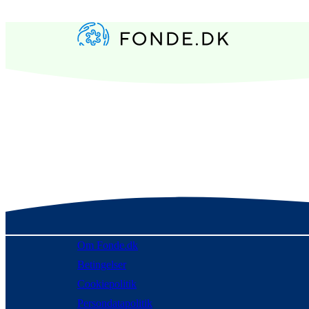
Om Fonde.dk
Betingelser
Cookiepolitik
Persondatapolitik