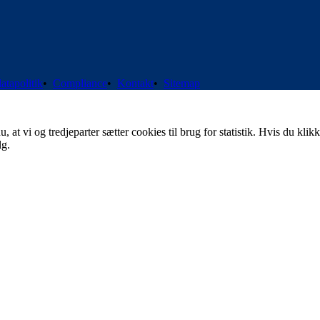
atapolitik
•
Compliance
•
Kontakt
•
Sitemap
t vi og tredjeparter sætter cookies til brug for statistik. Hvis du klikk
lg.