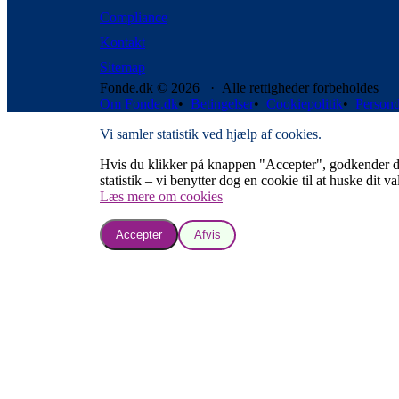
Compliance
Kontakt
Sitemap
Fonde.dk © 2026 · Alle rettigheder forbeholdes
Om Fonde.dk
•
Betingelser
•
Cookiepolitik
•
Persond
Vi samler statistik ved hjælp af cookies.
Hvis du klikker på knappen "Accepter", godkender du, a
statistik – vi benytter dog en cookie til at huske dit va
Læs mere om cookies
Accepter
Afvis