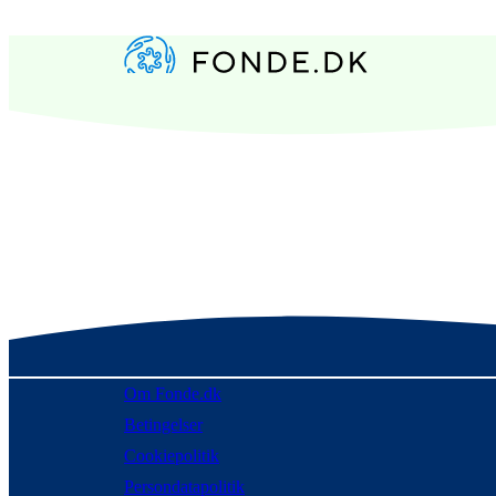
Om Fonde.dk
Betingelser
Cookiepolitik
Persondatapolitik