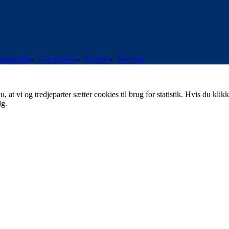
atapolitik
•
Compliance
•
Kontakt
•
Sitemap
t vi og tredjeparter sætter cookies til brug for statistik. Hvis du klikk
lg.