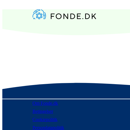
Om Fonde.dk
Betingelser
Cookiepolitik
Persondatapolitik