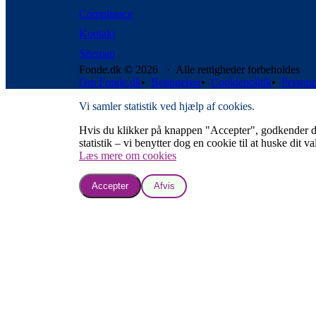
Compliance
Kontakt
Sitemap
Fonde.dk © 2026 · Alle rettigheder forbeholdes
Om Fonde.dk
•
Betingelser
•
Cookiepolitik
•
Persond
Vi samler statistik ved hjælp af cookies.
Hvis du klikker på knappen "Accepter", godkender du, a
statistik – vi benytter dog en cookie til at huske dit va
Læs mere om cookies
Accepter
Afvis