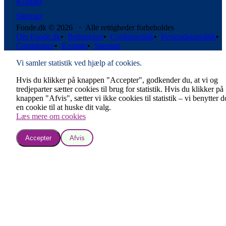
Kontakt
Sitemap
Fonde.dk © 2026 · Alle rettigheder forbeholdes
Om Fonde.dk
•
Betingelser
•
Cookiepolitik
•
Persondatapolitik
•
Compliance
•
Kontakt
•
Sitemap
Vi samler statistik ved hjælp af cookies.
Hvis du klikker på knappen "Accepter", godkender du, at vi og
tredjeparter sætter cookies til brug for statistik. Hvis du klikker på
knappen "Afvis", sætter vi ikke cookies til statistik – vi benytter 
en cookie til at huske dit valg.
Læs mere om cookies
Accepter
Afvis