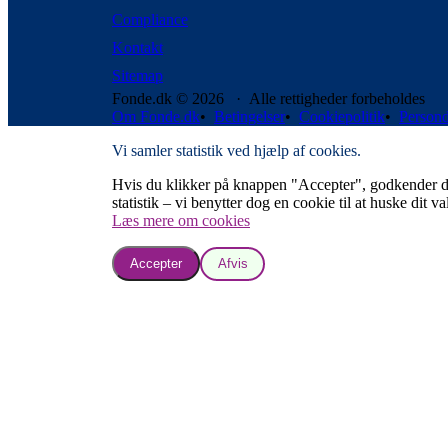
Compliance
Kontakt
Sitemap
Fonde.dk © 2026 · Alle rettigheder forbeholdes
Om Fonde.dk
•
Betingelser
•
Cookiepolitik
•
Persond
Vi samler statistik ved hjælp af cookies.
Hvis du klikker på knappen "Accepter", godkender du, a
statistik – vi benytter dog en cookie til at huske dit va
Læs mere om cookies
Accepter
Afvis