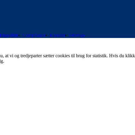
atapolitik
•
Compliance
•
Kontakt
•
Sitemap
t vi og tredjeparter sætter cookies til brug for statistik. Hvis du klikk
lg.