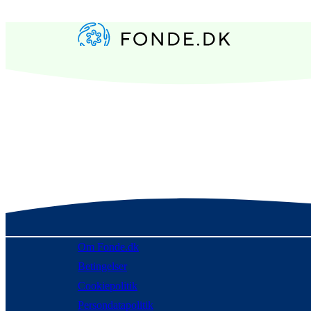
Om Fonde.dk
Betingelser
Cookiepolitik
Persondatapolitik