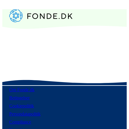
Om Fonde.dk
Betingelser
Cookiepolitik
Persondatapolitik
Compliance