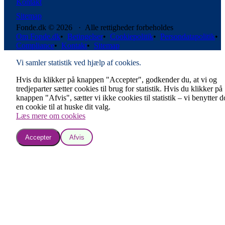
Kontakt
Sitemap
Fonde.dk © 2026 · Alle rettigheder forbeholdes
Om Fonde.dk
•
Betingelser
•
Cookiepolitik
•
Persondatapolitik
•
Compliance
•
Kontakt
•
Sitemap
Vi samler statistik ved hjælp af cookies.
Hvis du klikker på knappen "Accepter", godkender du, at vi og
tredjeparter sætter cookies til brug for statistik. Hvis du klikker på
knappen "Afvis", sætter vi ikke cookies til statistik – vi benytter 
en cookie til at huske dit valg.
Læs mere om cookies
Accepter
Afvis