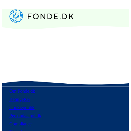
Om Fonde.dk
Betingelser
Cookiepolitik
Persondatapolitik
Compliance