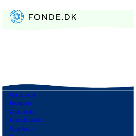
Om Fonde.dk
Betingelser
Cookiepolitik
Persondatapolitik
Compliance