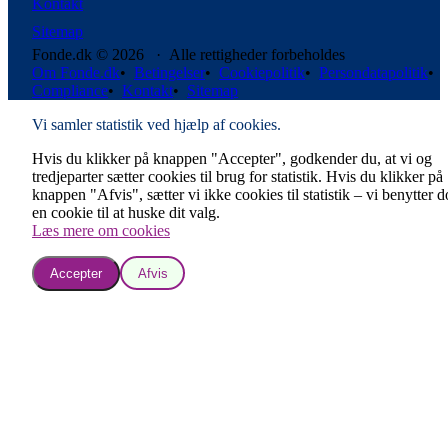
Kontakt
Sitemap
Fonde.dk © 2026 · Alle rettigheder forbeholdes
Om Fonde.dk
•
Betingelser
•
Cookiepolitik
•
Persondatapolitik
•
Compliance
•
Kontakt
•
Sitemap
Vi samler statistik ved hjælp af cookies.
Hvis du klikker på knappen "Accepter", godkender du, at vi og
tredjeparter sætter cookies til brug for statistik. Hvis du klikker på
knappen "Afvis", sætter vi ikke cookies til statistik – vi benytter 
en cookie til at huske dit valg.
Læs mere om cookies
Accepter
Afvis