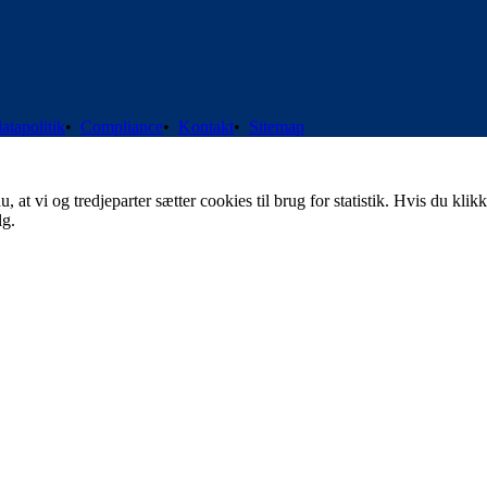
atapolitik
•
Compliance
•
Kontakt
•
Sitemap
t vi og tredjeparter sætter cookies til brug for statistik. Hvis du klikk
lg.