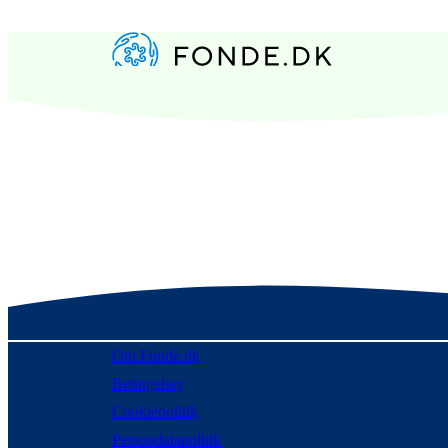
Om Fonde.dk
Betingelser
Cookiepolitik
Persondatapolitik