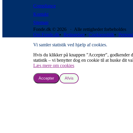
Compliance
Kontakt
Sitemap
Fonde.dk © 2026 · Alle rettigheder forbeholdes
Om Fonde.dk
•
Betingelser
•
Cookiepolitik
•
Persond
Vi samler statistik ved hjælp af cookies.
Hvis du klikker på knappen "Accepter", godkender du, a
statistik – vi benytter dog en cookie til at huske dit va
Læs mere om cookies
Accepter
Afvis