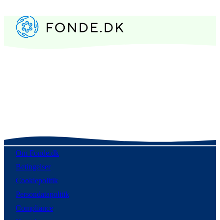
Om Fonde.dk
Betingelser
Cookiepolitik
Persondatapolitik
Compliance