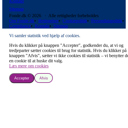
Kontakt
Sitemap
Fonde.dk © 2026 · Alle rettigheder forbeholdes
Om Fonde.dk
•
Betingelser
•
Cookiepolitik
•
Persondatapolitik
•
Compliance
•
Kontakt
•
Sitemap
Vi samler statistik ved hjælp af cookies.
Hvis du klikker på knappen "Accepter", godkender du, at vi og
tredjeparter sætter cookies til brug for statistik. Hvis du klikker på
knappen "Afvis", sætter vi ikke cookies til statistik – vi benytter 
en cookie til at huske dit valg.
Læs mere om cookies
Accepter
Afvis