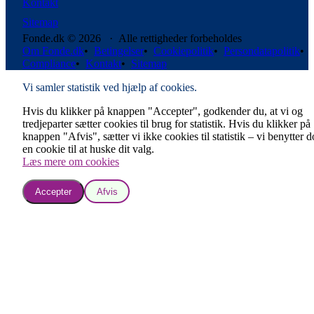
Kontakt
Sitemap
Fonde.dk © 2026 · Alle rettigheder forbeholdes
Om Fonde.dk
•
Betingelser
•
Cookiepolitik
•
Persondatapolitik
•
Compliance
•
Kontakt
•
Sitemap
Vi samler statistik ved hjælp af cookies.
Hvis du klikker på knappen "Accepter", godkender du, at vi og
tredjeparter sætter cookies til brug for statistik. Hvis du klikker på
knappen "Afvis", sætter vi ikke cookies til statistik – vi benytter 
en cookie til at huske dit valg.
Læs mere om cookies
Accepter
Afvis