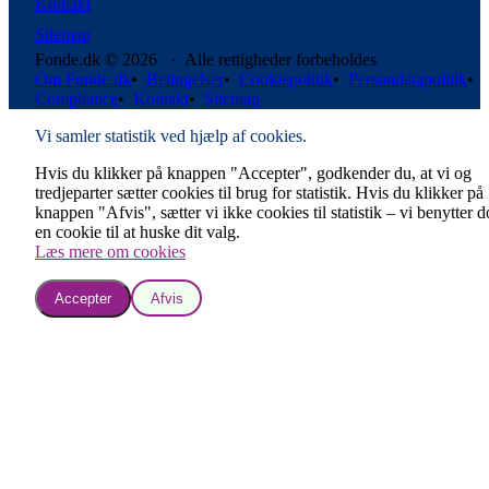
Kontakt
Sitemap
Fonde.dk © 2026 · Alle rettigheder forbeholdes
Om Fonde.dk
•
Betingelser
•
Cookiepolitik
•
Persondatapolitik
•
Compliance
•
Kontakt
•
Sitemap
Vi samler statistik ved hjælp af cookies.
Hvis du klikker på knappen "Accepter", godkender du, at vi og
tredjeparter sætter cookies til brug for statistik. Hvis du klikker på
knappen "Afvis", sætter vi ikke cookies til statistik – vi benytter 
en cookie til at huske dit valg.
Læs mere om cookies
Accepter
Afvis