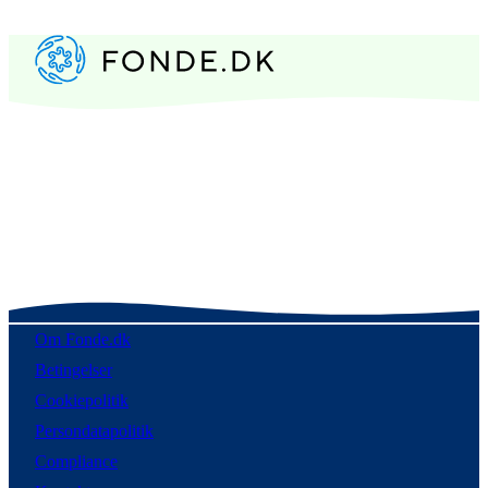
Om Fonde.dk
Betingelser
Cookiepolitik
Persondatapolitik
Compliance