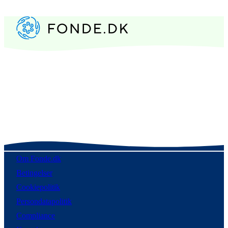
Om Fonde.dk
Betingelser
Cookiepolitik
Persondatapolitik
Compliance