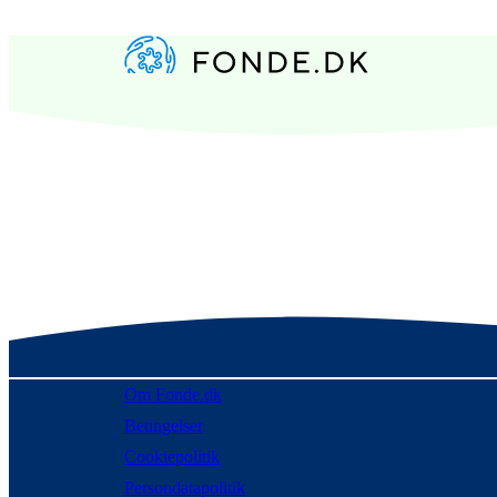
Om Fonde.dk
Betingelser
Cookiepolitik
Persondatapolitik