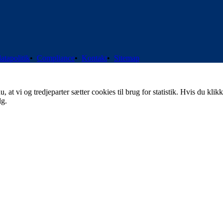
atapolitik
•
Compliance
•
Kontakt
•
Sitemap
t vi og tredjeparter sætter cookies til brug for statistik. Hvis du klikk
lg.