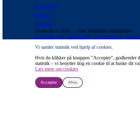
Compliance
Kontakt
Sitemap
Fonde.dk © 2026 · Alle rettigheder forbeholdes
Om Fonde.dk
•
Betingelser
•
Cookiepolitik
•
Persond
Vi samler statistik ved hjælp af cookies.
Hvis du klikker på knappen "Accepter", godkender du, a
statistik – vi benytter dog en cookie til at huske dit va
Læs mere om cookies
Accepter
Afvis