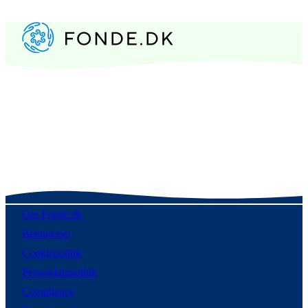
Om Fonde.dk
Betingelser
Cookiepolitik
Persondatapolitik
Compliance