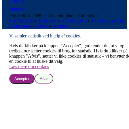
Kontakt
Sitemap
Fonde.dk © 2026 · Alle rettigheder forbeholdes
Om Fonde.dk
•
Betingelser
•
Cookiepolitik
•
Persondatapolitik
•
Compliance
•
Kontakt
•
Sitemap
Vi samler statistik ved hjælp af cookies.
Hvis du klikker på knappen "Accepter", godkender du, at vi og
tredjeparter sætter cookies til brug for statistik. Hvis du klikker på
knappen "Afvis", sætter vi ikke cookies til statistik – vi benytter 
en cookie til at huske dit valg.
Læs mere om cookies
Accepter
Afvis