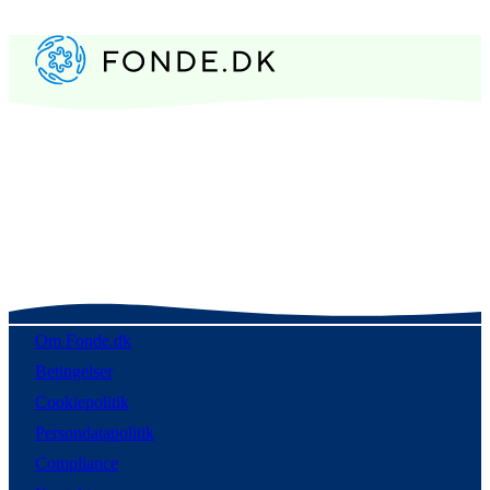
Om Fonde.dk
Betingelser
Cookiepolitik
Persondatapolitik
Compliance