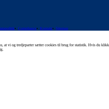
atapolitik
•
Compliance
•
Kontakt
•
Sitemap
t vi og tredjeparter sætter cookies til brug for statistik. Hvis du klikk
lg.