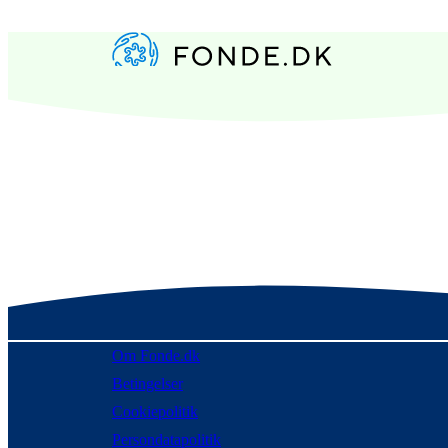
Om Fonde.dk
Betingelser
Cookiepolitik
Persondatapolitik