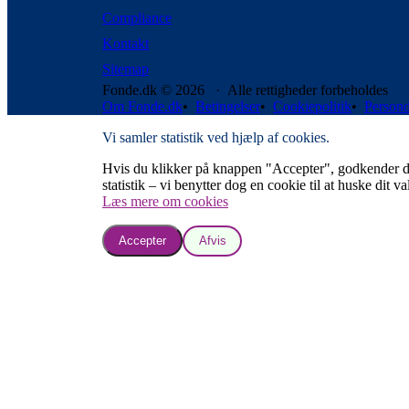
Compliance
Kontakt
Sitemap
Fonde.dk © 2026 · Alle rettigheder forbeholdes
Om Fonde.dk
•
Betingelser
•
Cookiepolitik
•
Persond
Vi samler statistik ved hjælp af cookies.
Hvis du klikker på knappen "Accepter", godkender du, a
statistik – vi benytter dog en cookie til at huske dit va
Læs mere om cookies
Accepter
Afvis