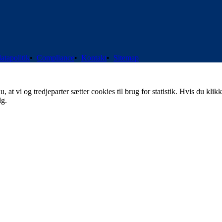
atapolitik
•
Compliance
•
Kontakt
•
Sitemap
t vi og tredjeparter sætter cookies til brug for statistik. Hvis du klikk
lg.