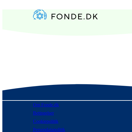
Om Fonde.dk
Betingelser
Cookiepolitik
Persondatapolitik