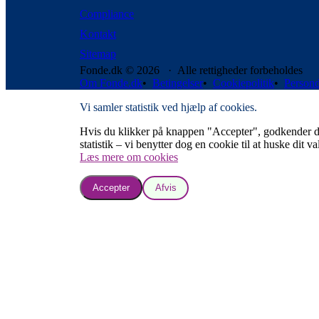
Compliance
Kontakt
Sitemap
Fonde.dk © 2026 · Alle rettigheder forbeholdes
Om Fonde.dk
•
Betingelser
•
Cookiepolitik
•
Persond
Vi samler statistik ved hjælp af cookies.
Hvis du klikker på knappen "Accepter", godkender du, a
statistik – vi benytter dog en cookie til at huske dit va
Læs mere om cookies
Accepter
Afvis