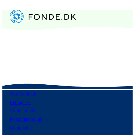
Om Fonde.dk
Betingelser
Cookiepolitik
Persondatapolitik
Compliance