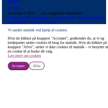
Kontakt
Sitemap
Fonde.dk © 2026 · Alle rettigheder forbeholdes
Om Fonde.dk
•
Betingelser
•
Cookiepolitik
•
Persondatapolitik
•
Compliance
•
Kontakt
•
Sitemap
Vi samler statistik ved hjælp af cookies.
Hvis du klikker på knappen "Accepter", godkender du, at vi og
tredjeparter sætter cookies til brug for statistik. Hvis du klikker på
knappen "Afvis", sætter vi ikke cookies til statistik – vi benytter 
en cookie til at huske dit valg.
Læs mere om cookies
Accepter
Afvis