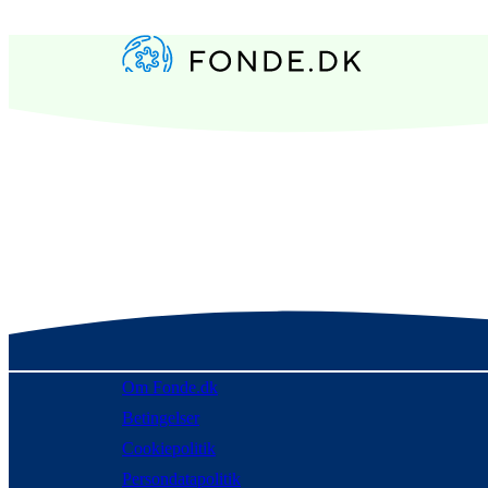
Om Fonde.dk
Betingelser
Cookiepolitik
Persondatapolitik