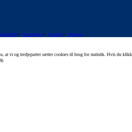
atapolitik
•
Compliance
•
Kontakt
•
Sitemap
t vi og tredjeparter sætter cookies til brug for statistik. Hvis du klikk
lg.