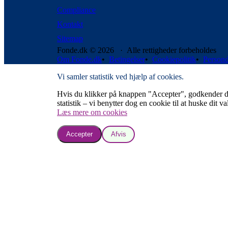
Compliance
Kontakt
Sitemap
Fonde.dk © 2026 · Alle rettigheder forbeholdes
Om Fonde.dk
•
Betingelser
•
Cookiepolitik
•
Persond
Vi samler statistik ved hjælp af cookies.
Hvis du klikker på knappen "Accepter", godkender du, a
statistik – vi benytter dog en cookie til at huske dit va
Læs mere om cookies
Accepter
Afvis