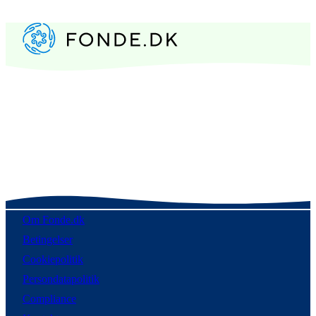
Om Fonde.dk
Betingelser
Cookiepolitik
Persondatapolitik
Compliance