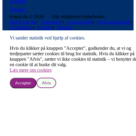
Kontakt
Sitemap
Fonde.dk © 2026 · Alle rettigheder forbeholdes
Om Fonde.dk
•
Betingelser
•
Cookiepolitik
•
Persondatapolitik
•
Compliance
•
Kontakt
•
Sitemap
Vi samler statistik ved hjælp af cookies.
Hvis du klikker på knappen "Accepter", godkender du, at vi og
tredjeparter sætter cookies til brug for statistik. Hvis du klikker på
knappen "Afvis", sætter vi ikke cookies til statistik – vi benytter 
en cookie til at huske dit valg.
Læs mere om cookies
Accepter
Afvis