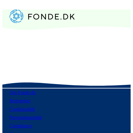
Om Fonde.dk
Betingelser
Cookiepolitik
Persondatapolitik
Compliance