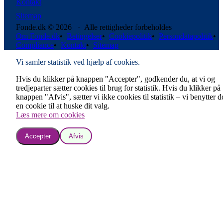
Kontakt
Sitemap
Fonde.dk © 2026 · Alle rettigheder forbeholdes
Om Fonde.dk
•
Betingelser
•
Cookiepolitik
•
Persondatapolitik
•
Compliance
•
Kontakt
•
Sitemap
Vi samler statistik ved hjælp af cookies.
Hvis du klikker på knappen "Accepter", godkender du, at vi og
tredjeparter sætter cookies til brug for statistik. Hvis du klikker på
knappen "Afvis", sætter vi ikke cookies til statistik – vi benytter 
en cookie til at huske dit valg.
Læs mere om cookies
Accepter
Afvis