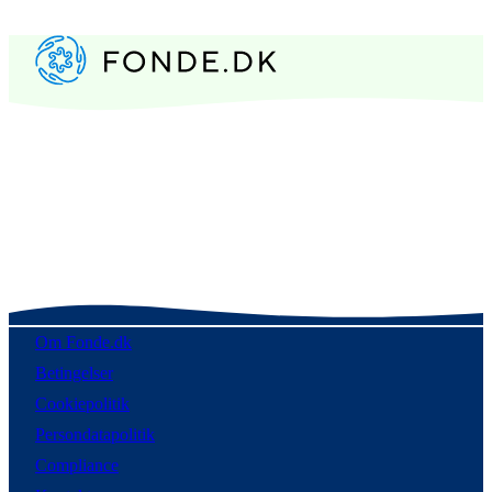
Om Fonde.dk
Betingelser
Cookiepolitik
Persondatapolitik
Compliance