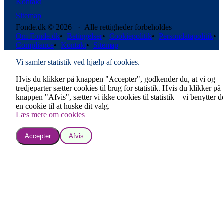
Kontakt
Sitemap
Fonde.dk © 2026 · Alle rettigheder forbeholdes
Om Fonde.dk
•
Betingelser
•
Cookiepolitik
•
Persondatapolitik
•
Compliance
•
Kontakt
•
Sitemap
Vi samler statistik ved hjælp af cookies.
Hvis du klikker på knappen "Accepter", godkender du, at vi og
tredjeparter sætter cookies til brug for statistik. Hvis du klikker på
knappen "Afvis", sætter vi ikke cookies til statistik – vi benytter 
en cookie til at huske dit valg.
Læs mere om cookies
Accepter
Afvis