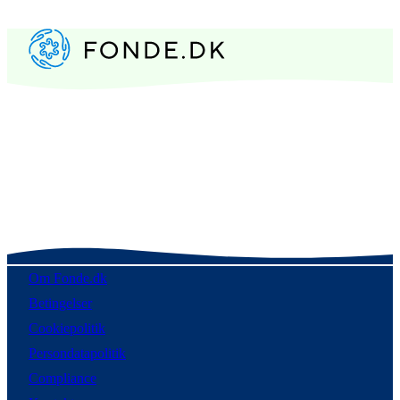
Om Fonde.dk
Betingelser
Cookiepolitik
Persondatapolitik
Compliance