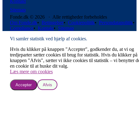
Kontakt
Sitemap
Fonde.dk © 2026 · Alle rettigheder forbeholdes
Om Fonde.dk
•
Betingelser
•
Cookiepolitik
•
Persondatapolitik
•
Compliance
•
Kontakt
•
Sitemap
Vi samler statistik ved hjælp af cookies.
Hvis du klikker på knappen "Accepter", godkender du, at vi og
tredjeparter sætter cookies til brug for statistik. Hvis du klikker på
knappen "Afvis", sætter vi ikke cookies til statistik – vi benytter 
en cookie til at huske dit valg.
Læs mere om cookies
Accepter
Afvis