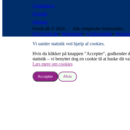
Compliance
Kontakt
Sitemap
Fonde.dk © 2026 · Alle rettigheder forbeholdes
Om Fonde.dk
•
Betingelser
•
Cookiepolitik
•
Persond
Vi samler statistik ved hjælp af cookies.
Hvis du klikker på knappen "Accepter", godkender du, a
statistik – vi benytter dog en cookie til at huske dit va
Læs mere om cookies
Accepter
Afvis