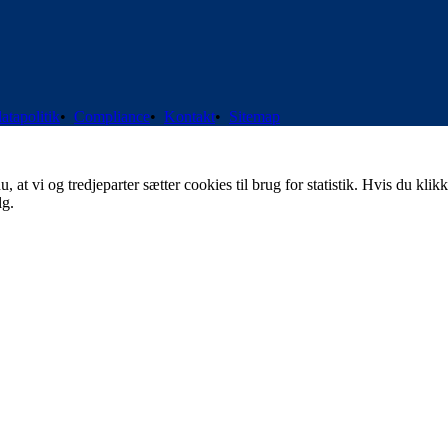
atapolitik
•
Compliance
•
Kontakt
•
Sitemap
t vi og tredjeparter sætter cookies til brug for statistik. Hvis du klikk
lg.