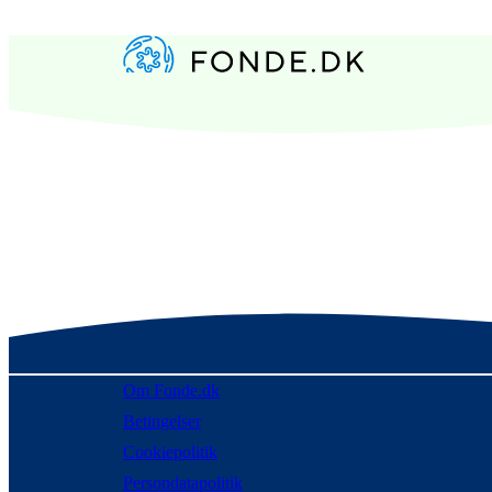
Om Fonde.dk
Betingelser
Cookiepolitik
Persondatapolitik