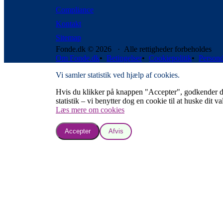
Compliance
Kontakt
Sitemap
Fonde.dk © 2026 · Alle rettigheder forbeholdes
Om Fonde.dk
•
Betingelser
•
Cookiepolitik
•
Persond
Vi samler statistik ved hjælp af cookies.
Hvis du klikker på knappen "Accepter", godkender du, a
statistik – vi benytter dog en cookie til at huske dit va
Læs mere om cookies
Accepter
Afvis