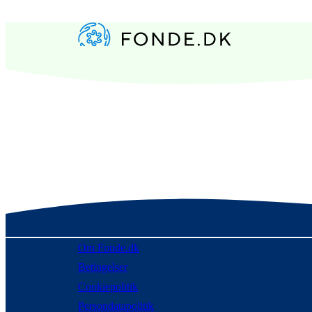
Om Fonde.dk
Betingelser
Cookiepolitik
Persondatapolitik