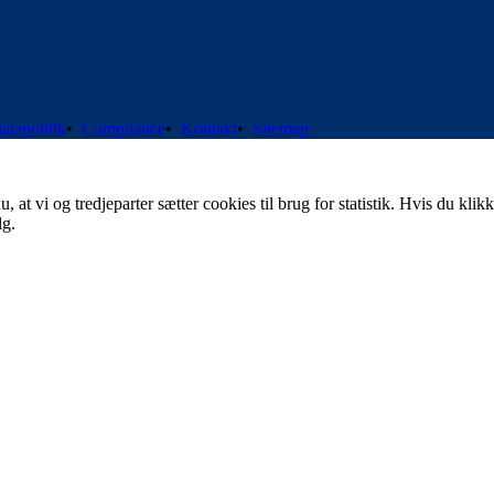
atapolitik
•
Compliance
•
Kontakt
•
Sitemap
t vi og tredjeparter sætter cookies til brug for statistik. Hvis du klikk
lg.