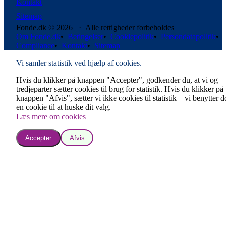
Kontakt
Sitemap
Fonde.dk © 2026 · Alle rettigheder forbeholdes
Om Fonde.dk
•
Betingelser
•
Cookiepolitik
•
Persondatapolitik
•
Compliance
•
Kontakt
•
Sitemap
Vi samler statistik ved hjælp af cookies.
Hvis du klikker på knappen "Accepter", godkender du, at vi og
tredjeparter sætter cookies til brug for statistik. Hvis du klikker på
knappen "Afvis", sætter vi ikke cookies til statistik – vi benytter 
en cookie til at huske dit valg.
Læs mere om cookies
Accepter
Afvis