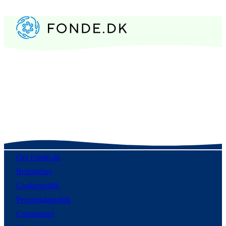
Om Fonde.dk
Betingelser
Cookiepolitik
Persondatapolitik
Compliance