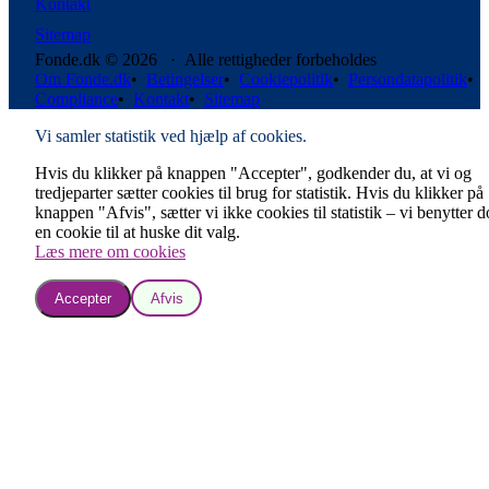
Kontakt
Sitemap
Fonde.dk © 2026 · Alle rettigheder forbeholdes
Om Fonde.dk
•
Betingelser
•
Cookiepolitik
•
Persondatapolitik
•
Compliance
•
Kontakt
•
Sitemap
Vi samler statistik ved hjælp af cookies.
Hvis du klikker på knappen "Accepter", godkender du, at vi og
tredjeparter sætter cookies til brug for statistik. Hvis du klikker på
knappen "Afvis", sætter vi ikke cookies til statistik – vi benytter 
en cookie til at huske dit valg.
Læs mere om cookies
Accepter
Afvis