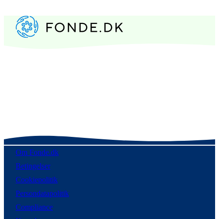
Om Fonde.dk
Betingelser
Cookiepolitik
Persondatapolitik
Compliance