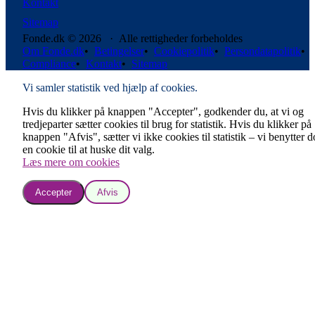
Kontakt
Sitemap
Fonde.dk © 2026 · Alle rettigheder forbeholdes
Om Fonde.dk
•
Betingelser
•
Cookiepolitik
•
Persondatapolitik
•
Compliance
•
Kontakt
•
Sitemap
Vi samler statistik ved hjælp af cookies.
Hvis du klikker på knappen "Accepter", godkender du, at vi og
tredjeparter sætter cookies til brug for statistik. Hvis du klikker på
knappen "Afvis", sætter vi ikke cookies til statistik – vi benytter 
en cookie til at huske dit valg.
Læs mere om cookies
Accepter
Afvis