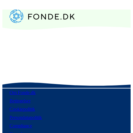
Om Fonde.dk
Betingelser
Cookiepolitik
Persondatapolitik
Compliance