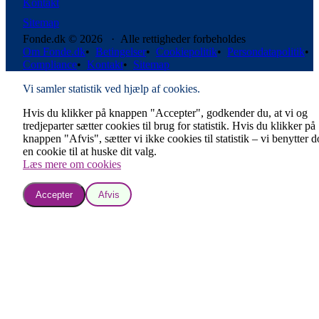
Kontakt
Sitemap
Fonde.dk © 2026 · Alle rettigheder forbeholdes
Om Fonde.dk
•
Betingelser
•
Cookiepolitik
•
Persondatapolitik
•
Compliance
•
Kontakt
•
Sitemap
Vi samler statistik ved hjælp af cookies.
Hvis du klikker på knappen "Accepter", godkender du, at vi og
tredjeparter sætter cookies til brug for statistik. Hvis du klikker på
knappen "Afvis", sætter vi ikke cookies til statistik – vi benytter 
en cookie til at huske dit valg.
Læs mere om cookies
Accepter
Afvis