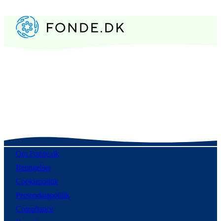
Om Fonde.dk
Betingelser
Cookiepolitik
Persondatapolitik
Compliance