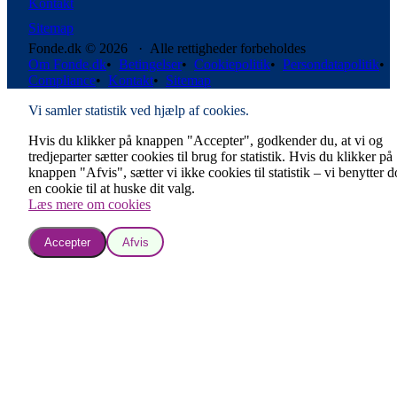
Kontakt
Sitemap
Fonde.dk © 2026 · Alle rettigheder forbeholdes
Om Fonde.dk
•
Betingelser
•
Cookiepolitik
•
Persondatapolitik
•
Compliance
•
Kontakt
•
Sitemap
Vi samler statistik ved hjælp af cookies.
Hvis du klikker på knappen "Accepter", godkender du, at vi og
tredjeparter sætter cookies til brug for statistik. Hvis du klikker på
knappen "Afvis", sætter vi ikke cookies til statistik – vi benytter 
en cookie til at huske dit valg.
Læs mere om cookies
Accepter
Afvis