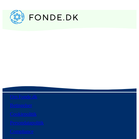
Om Fonde.dk
Betingelser
Cookiepolitik
Persondatapolitik
Compliance