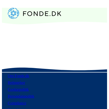
Om Fonde.dk
Betingelser
Cookiepolitik
Persondatapolitik
Compliance