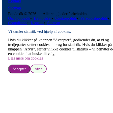
Kontakt
Sitemap
Fonde.dk © 2026 · Alle rettigheder forbeholdes
Om Fonde.dk
•
Betingelser
•
Cookiepolitik
•
Persondatapolitik
•
Compliance
•
Kontakt
•
Sitemap
Vi samler statistik ved hjælp af cookies.
Hvis du klikker på knappen "Accepter", godkender du, at vi og
tredjeparter sætter cookies til brug for statistik. Hvis du klikker på
knappen "Afvis", sætter vi ikke cookies til statistik – vi benytter 
en cookie til at huske dit valg.
Læs mere om cookies
Accepter
Afvis