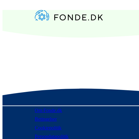
Om Fonde.dk
Betingelser
Cookiepolitik
Persondatapolitik