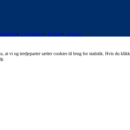
atapolitik
•
Compliance
•
Kontakt
•
Sitemap
t vi og tredjeparter sætter cookies til brug for statistik. Hvis du klikk
lg.