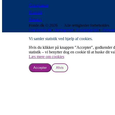
Compliance
Kontakt
Sitemap
Fonde.dk © 2026 · Alle rettigheder forbeholdes
Om Fonde.dk
•
Betingelser
•
Cookiepolitik
•
Persond
Vi samler statistik ved hjælp af cookies.
Hvis du klikker på knappen "Accepter", godkender du, a
statistik – vi benytter dog en cookie til at huske dit va
Læs mere om cookies
Accepter
Afvis