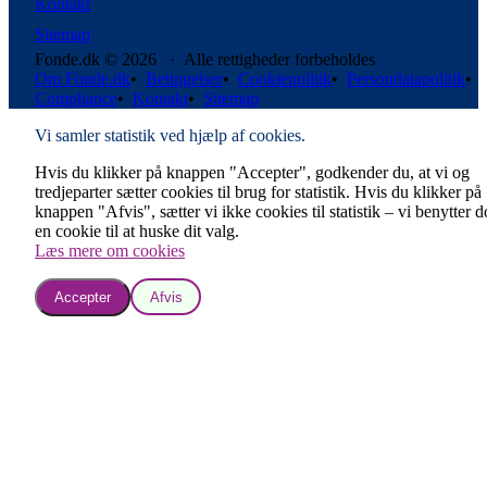
Kontakt
Sitemap
Fonde.dk © 2026 · Alle rettigheder forbeholdes
Om Fonde.dk
•
Betingelser
•
Cookiepolitik
•
Persondatapolitik
•
Compliance
•
Kontakt
•
Sitemap
Vi samler statistik ved hjælp af cookies.
Hvis du klikker på knappen "Accepter", godkender du, at vi og
tredjeparter sætter cookies til brug for statistik. Hvis du klikker på
knappen "Afvis", sætter vi ikke cookies til statistik – vi benytter 
en cookie til at huske dit valg.
Læs mere om cookies
Accepter
Afvis