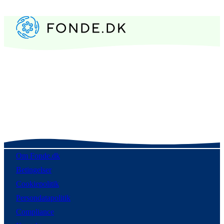
Om Fonde.dk
Betingelser
Cookiepolitik
Persondatapolitik
Compliance