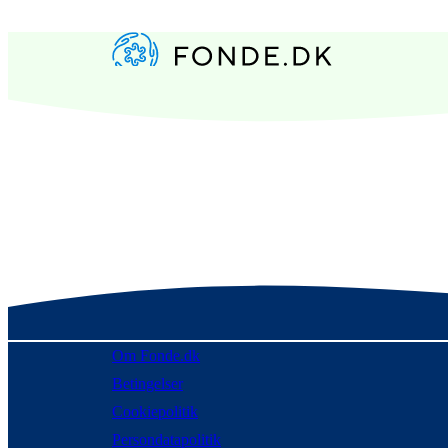
Om Fonde.dk
Betingelser
Cookiepolitik
Persondatapolitik