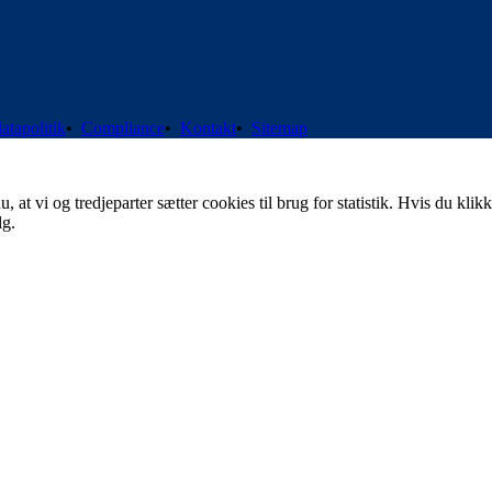
atapolitik
•
Compliance
•
Kontakt
•
Sitemap
t vi og tredjeparter sætter cookies til brug for statistik. Hvis du klikk
lg.