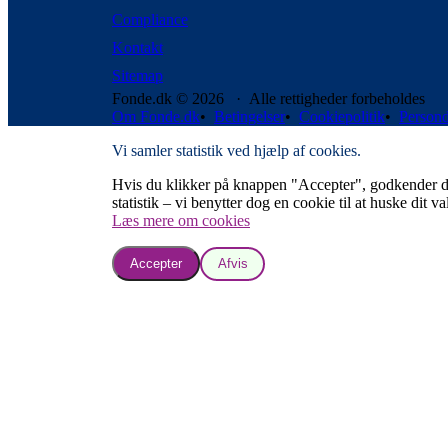
Compliance
Kontakt
Sitemap
Fonde.dk © 2026 · Alle rettigheder forbeholdes
Om Fonde.dk
•
Betingelser
•
Cookiepolitik
•
Persond
Vi samler statistik ved hjælp af cookies.
Hvis du klikker på knappen "Accepter", godkender du, a
statistik – vi benytter dog en cookie til at huske dit va
Læs mere om cookies
Accepter
Afvis