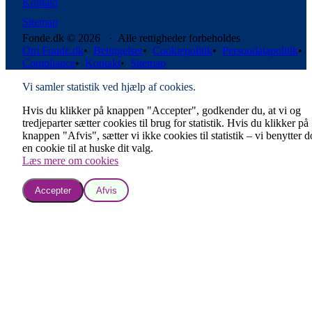
Kontakt
Sitemap
Fonde.dk © 2026 · Alle rettigheder forbeholdes
Om Fonde.dk
•
Betingelser
•
Cookiepolitik
•
Persondatapolitik
•
Compliance
•
Kontakt
•
Sitemap
Vi samler statistik ved hjælp af cookies.
Hvis du klikker på knappen "Accepter", godkender du, at vi og
tredjeparter sætter cookies til brug for statistik. Hvis du klikker på
knappen "Afvis", sætter vi ikke cookies til statistik – vi benytter 
en cookie til at huske dit valg.
Læs mere om cookies
Accepter
Afvis