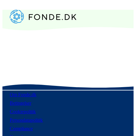
Om Fonde.dk
Betingelser
Cookiepolitik
Persondatapolitik
Compliance