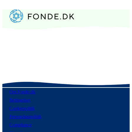
Om Fonde.dk
Betingelser
Cookiepolitik
Persondatapolitik
Compliance