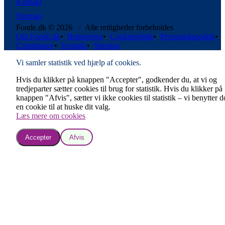
Kontakt
Sitemap
Fonde.dk © 2026 · Alle rettigheder forbeholdes
Om Fonde.dk
•
Betingelser
•
Cookiepolitik
•
Persondatapolitik
•
Compliance
•
Kontakt
•
Sitemap
Vi samler statistik ved hjælp af cookies.
Hvis du klikker på knappen "Accepter", godkender du, at vi og
tredjeparter sætter cookies til brug for statistik. Hvis du klikker på
knappen "Afvis", sætter vi ikke cookies til statistik – vi benytter 
en cookie til at huske dit valg.
Læs mere om cookies
Accepter
Afvis