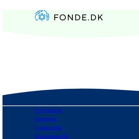
Om Fonde.dk
Betingelser
Cookiepolitik
Persondatapolitik