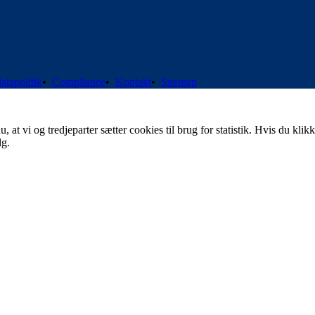
atapolitik
•
Compliance
•
Kontakt
•
Sitemap
t vi og tredjeparter sætter cookies til brug for statistik. Hvis du klikk
lg.