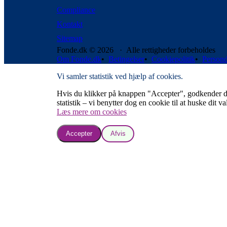
Compliance
Kontakt
Sitemap
Fonde.dk © 2026 · Alle rettigheder forbeholdes
Om Fonde.dk
•
Betingelser
•
Cookiepolitik
•
Persond
Vi samler statistik ved hjælp af cookies.
Hvis du klikker på knappen "Accepter", godkender du, a
statistik – vi benytter dog en cookie til at huske dit va
Læs mere om cookies
Accepter
Afvis