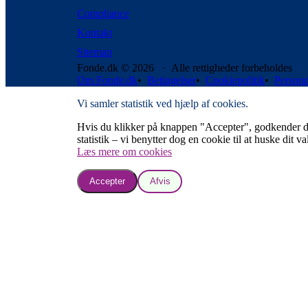
Compliance
Kontakt
Sitemap
Fonde.dk © 2026 · Alle rettigheder forbeholdes
Om Fonde.dk
•
Betingelser
•
Cookiepolitik
•
Persond
Vi samler statistik ved hjælp af cookies.
Hvis du klikker på knappen "Accepter", godkender du, a
statistik – vi benytter dog en cookie til at huske dit va
Læs mere om cookies
Accepter
Afvis