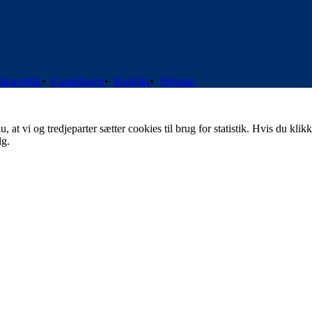
atapolitik
•
Compliance
•
Kontakt
•
Sitemap
t vi og tredjeparter sætter cookies til brug for statistik. Hvis du klikk
lg.