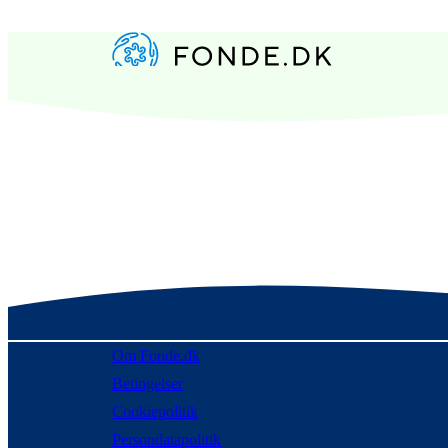
Om Fonde.dk
Betingelser
Cookiepolitik
Persondatapolitik