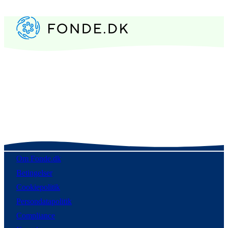
Om Fonde.dk
Betingelser
Cookiepolitik
Persondatapolitik
Compliance