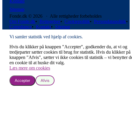
Kontakt
Sitemap
Fonde.dk © 2026 · Alle rettigheder forbeholdes
Om Fonde.dk
•
Betingelser
•
Cookiepolitik
•
Persondatapolitik
•
Compliance
•
Kontakt
•
Sitemap
Vi samler statistik ved hjælp af cookies.
Hvis du klikker på knappen "Accepter", godkender du, at vi og
tredjeparter sætter cookies til brug for statistik. Hvis du klikker på
knappen "Afvis", sætter vi ikke cookies til statistik – vi benytter 
en cookie til at huske dit valg.
Læs mere om cookies
Accepter
Afvis