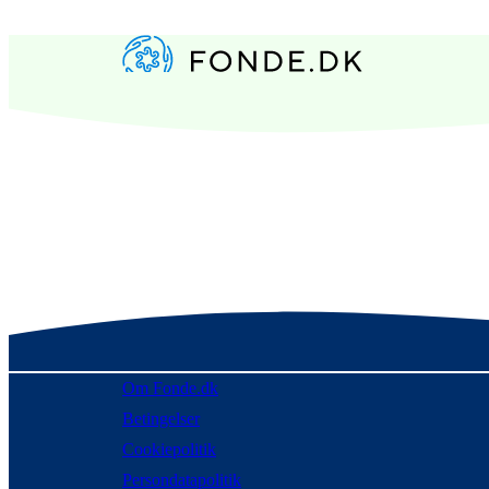
Om Fonde.dk
Betingelser
Cookiepolitik
Persondatapolitik