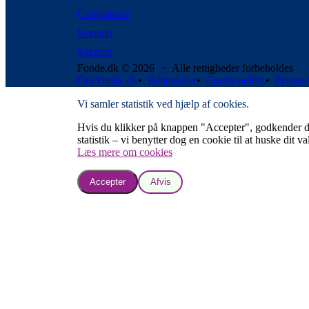
Compliance
Kontakt
Sitemap
Fonde.dk © 2026 · Alle rettigheder forbeholdes
Om Fonde.dk
•
Betingelser
•
Cookiepolitik
•
Persond
Vi samler statistik ved hjælp af cookies.
Hvis du klikker på knappen "Accepter", godkender du, a
statistik – vi benytter dog en cookie til at huske dit va
Læs mere om cookies
Accepter
Afvis