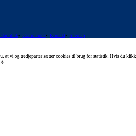
atapolitik
•
Compliance
•
Kontakt
•
Sitemap
t vi og tredjeparter sætter cookies til brug for statistik. Hvis du klikk
lg.