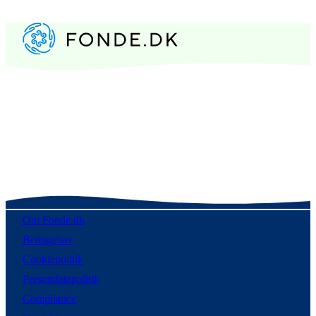
Om Fonde.dk
Betingelser
Cookiepolitik
Persondatapolitik
Compliance