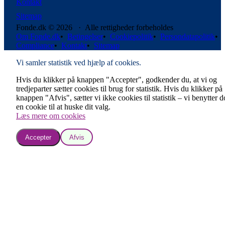
Kontakt
Sitemap
Fonde.dk © 2026 · Alle rettigheder forbeholdes
Om Fonde.dk
•
Betingelser
•
Cookiepolitik
•
Persondatapolitik
•
Compliance
•
Kontakt
•
Sitemap
Vi samler statistik ved hjælp af cookies.
Hvis du klikker på knappen "Accepter", godkender du, at vi og
tredjeparter sætter cookies til brug for statistik. Hvis du klikker på
knappen "Afvis", sætter vi ikke cookies til statistik – vi benytter 
en cookie til at huske dit valg.
Læs mere om cookies
Accepter
Afvis