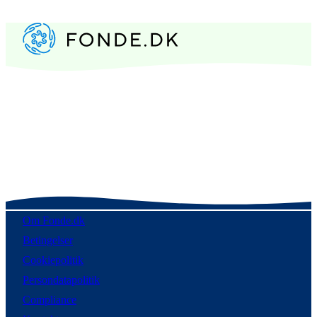
Om Fonde.dk
Betingelser
Cookiepolitik
Persondatapolitik
Compliance