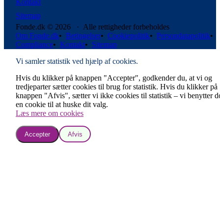
Kontakt
Sitemap
Fonde.dk © 2026 · Alle rettigheder forbeholdes
Om Fonde.dk
•
Betingelser
•
Cookiepolitik
•
Persondatapolitik
•
Compliance
•
Kontakt
•
Sitemap
Vi samler statistik ved hjælp af cookies.
Hvis du klikker på knappen "Accepter", godkender du, at vi og
tredjeparter sætter cookies til brug for statistik. Hvis du klikker på
knappen "Afvis", sætter vi ikke cookies til statistik – vi benytter 
en cookie til at huske dit valg.
Læs mere om cookies
Accepter
Afvis