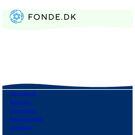
Om Fonde.dk
Betingelser
Cookiepolitik
Persondatapolitik
Compliance