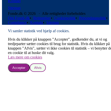
Kontakt
Sitemap
Fonde.dk © 2026 · Alle rettigheder forbeholdes
Om Fonde.dk
•
Betingelser
•
Cookiepolitik
•
Persondatapolitik
•
Compliance
•
Kontakt
•
Sitemap
Vi samler statistik ved hjælp af cookies.
Hvis du klikker på knappen "Accepter", godkender du, at vi og
tredjeparter sætter cookies til brug for statistik. Hvis du klikker på
knappen "Afvis", sætter vi ikke cookies til statistik – vi benytter 
en cookie til at huske dit valg.
Læs mere om cookies
Accepter
Afvis