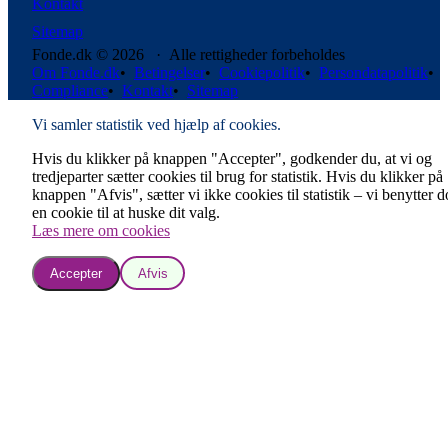
Kontakt
Sitemap
Fonde.dk © 2026 · Alle rettigheder forbeholdes
Om Fonde.dk
•
Betingelser
•
Cookiepolitik
•
Persondatapolitik
•
Compliance
•
Kontakt
•
Sitemap
Vi samler statistik ved hjælp af cookies.
Hvis du klikker på knappen "Accepter", godkender du, at vi og
tredjeparter sætter cookies til brug for statistik. Hvis du klikker på
knappen "Afvis", sætter vi ikke cookies til statistik – vi benytter 
en cookie til at huske dit valg.
Læs mere om cookies
Accepter
Afvis