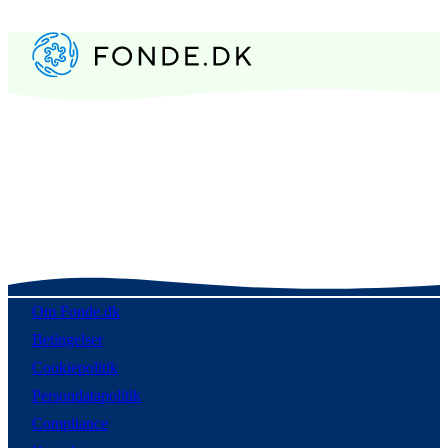
Om Fonde.dk
Betingelser
Cookiepolitik
Persondatapolitik
Compliance