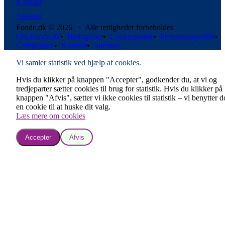
Kontakt
Sitemap
Fonde.dk © 2026 · Alle rettigheder forbeholdes
Om Fonde.dk
•
Betingelser
•
Cookiepolitik
•
Persondatapolitik
•
Compliance
•
Kontakt
•
Sitemap
Vi samler statistik ved hjælp af cookies.
Hvis du klikker på knappen "Accepter", godkender du, at vi og
tredjeparter sætter cookies til brug for statistik. Hvis du klikker på
knappen "Afvis", sætter vi ikke cookies til statistik – vi benytter 
en cookie til at huske dit valg.
Læs mere om cookies
Accepter
Afvis