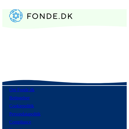
Om Fonde.dk
Betingelser
Cookiepolitik
Persondatapolitik
Compliance