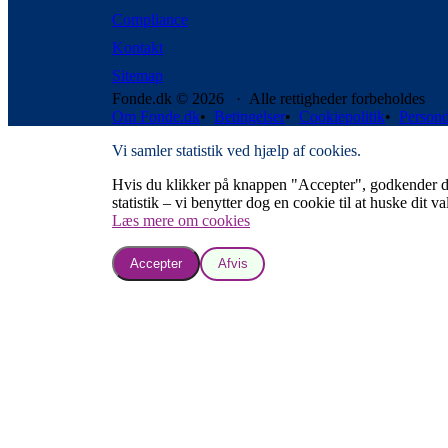
Compliance
Kontakt
Sitemap
Fonde.dk © 2026 · Alle rettigheder forbeholdes
Om Fonde.dk
•
Betingelser
•
Cookiepolitik
•
Persond
Vi samler statistik ved hjælp af cookies.
Hvis du klikker på knappen "Accepter", godkender du, a
statistik – vi benytter dog en cookie til at huske dit va
Læs mere om cookies
Accepter
Afvis