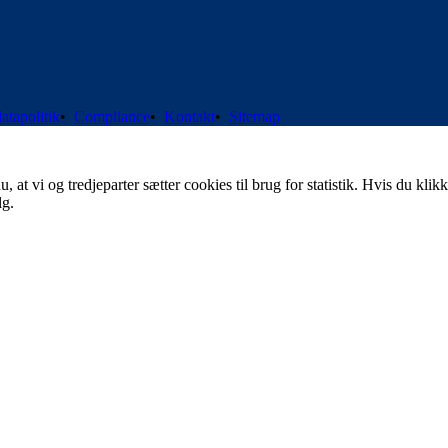
atapolitik
•
Compliance
•
Kontakt
•
Sitemap
t vi og tredjeparter sætter cookies til brug for statistik. Hvis du klikk
lg.